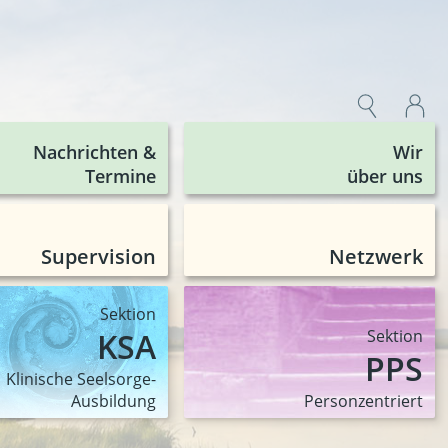
Nachrichten &
Wir
Termine
über uns
Supervision
Netzwerk
Sektion
KSA
Sektion
PPS
Klinische Seelsorge-
Ausbildung
Person­zentriert