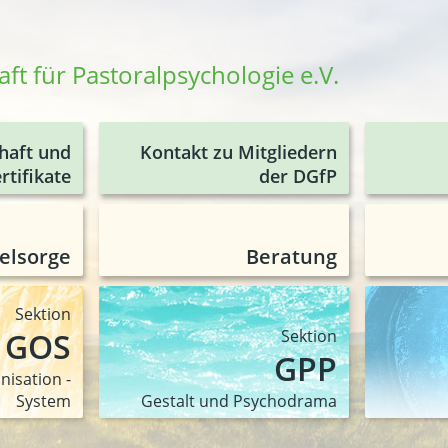
ft für Pastoralpsychologie e.V.
haft und
Kontakt zu Mitgliedern
rtifikate
der DGfP
elsorge
Beratung
Sektion
GOS
Sektion
GPP
nisation -
System
Gestalt und Psychodrama