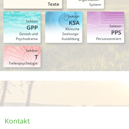
Texte
System
Sektion
Sektion
KSA
GPP
Sektion
Klinische
PPS
Gestalt und
Seelsorge-
Psychodrama
Ausbildung
Person­zentriert
Sektion
T
Tiefen­psychologie
Kontakt