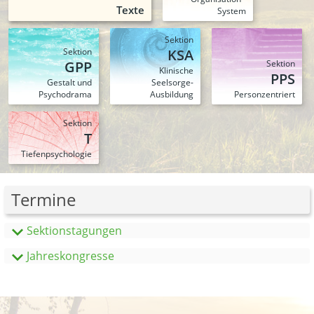
Texte
System
Sektion
Sektion
KSA
GPP
Sektion
Klinische
PPS
Gestalt und
Seelsorge-
Psychodrama
Ausbildung
Person­zentriert
Sektion
T
Tiefen­psychologie
Termine
Sektionstagungen
Jahreskongresse