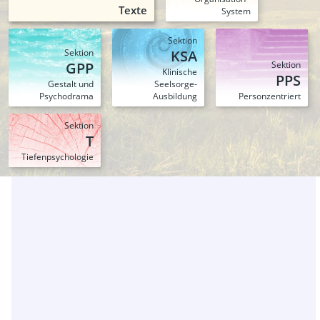
Texte
System
Sektion
Sektion
KSA
GPP
Sektion
Klinische
PPS
Gestalt und
Seelsorge-
Psychodrama
Ausbildung
Person­zentriert
Sektion
T
Tiefen­psychologie