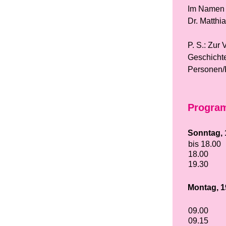
Im Namen 
Dr. Matthi
P. S.: Zur
Geschichte
Personen/K
Progra
Sonntag, 
bis 18.00
18.00
19.30
Montag, 1
09.00
09.15