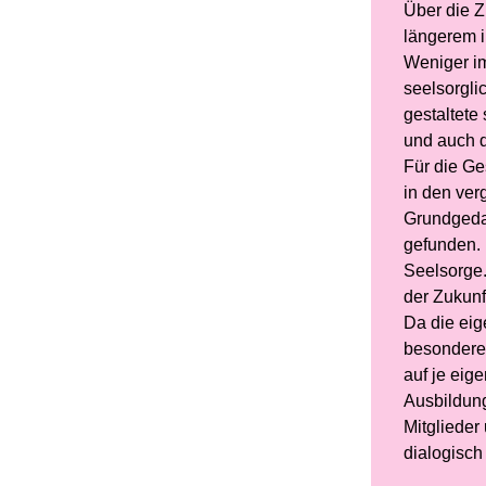
Über die Z
längerem i
Weniger im
seelsorgli
gestaltete
und auch d
Für die Ge
in den ver
Grundgeda
gefunden. 
Seelsorge.
der Zukunf
Da die eig
besonderer
auf je eig
Ausbildung
Mitglieder
dialogisch