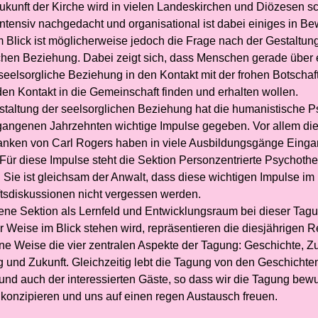
ukunft der Kirche wird in vielen Landeskirchen und Diözesen sc
ntensiv nachgedacht und organisational ist dabei einiges in B
 Blick ist möglicherweise jedoch die Frage nach der Gestaltun
chen Beziehung. Dabei zeigt sich, dass Menschen gerade über 
 seelsorgliche Beziehung in den Kontakt mit der frohen Botsch
en Kontakt in die Gemeinschaft finden und erhalten wollen.
staltung der seelsorglichen Beziehung hat die humanistische 
gangenen Jahrzehnten wichtige Impulse gegeben. Vor allem di
nken von Carl Rogers haben in viele Ausbildungsgänge Eing
Für diese Impulse steht die Sektion Personzentrierte Psychoth
 Sie ist gleichsam der Anwalt, dass diese wichtigen Impulse im
tsdiskussionen nicht vergessen werden.
ene Sektion als Lernfeld und Entwicklungsraum bei dieser Tagu
 Weise im Blick stehen wird, repräsentieren die diesjährigen R
ene Weise die vier zentralen Aspekte der Tagung: Geschichte, 
 und Zukunft. Gleichzeitig lebt die Tagung von den Geschichte
 und auch der interessierten Gäste, so dass wir die Tagung bew
 konzipieren und uns auf einen regen Austausch freuen.