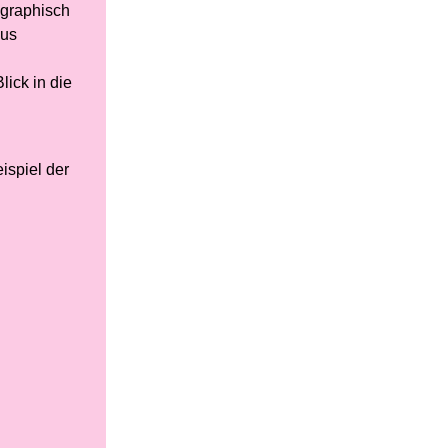
ographisch
kus
lick in die
ispiel der