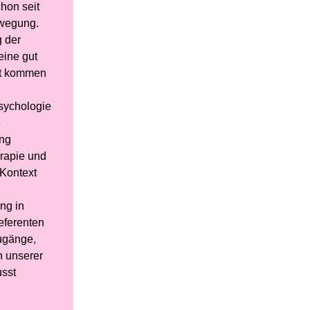
hon seit
ewegung.
g der
eine gut
aft kommen
Psychologie
e
ang
erapie und
 Kontext
ng in
eferenten
Zugänge,
n unserer
usst