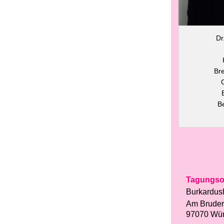
Dr
Br
B
Tagungso
Burkardus
Am Bruder
97070 Wü