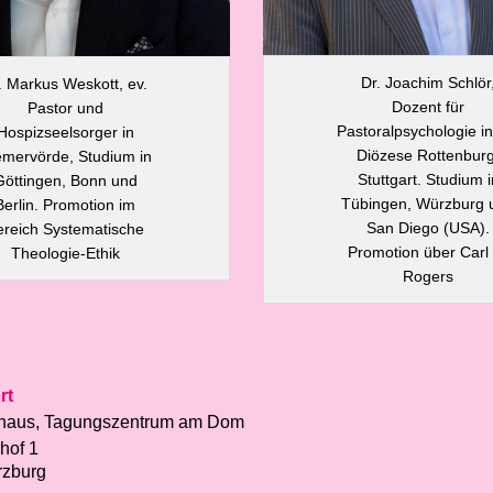
Dr. Joachim Schlör
. Markus Weskott, ev.
Dozent für
Pastor und
Pastoralpsychologie in
Hospizseelsorger in
Diözese Rottenburg
emervörde, Studium in
Stuttgart. Studium i
Göttingen, Bonn und
Tübingen, Würzburg 
Berlin. Promotion im
San Diego (USA).
ereich Systematische
Promotion über Carl
Theologie-Ethik
Rogers
rt
haus, Tagungszentrum am Dom
hof 1
rzburg