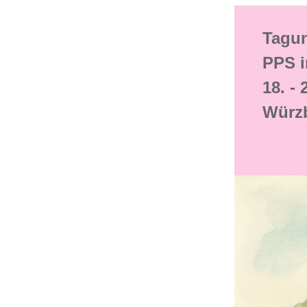
Tagun
PPS i
18. -
Würz